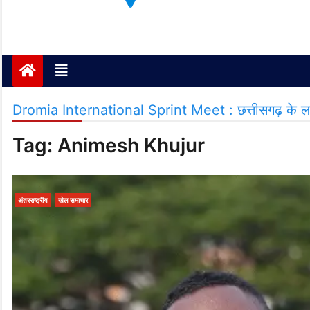
Janta ki Aawaz
Just another My Blog site
Dromia International Sprint Meet : छत्तीसगढ़ के लाल अन
Tag:
Animesh Khujur
अंतरराष्ट्रीय
खेल समाचार