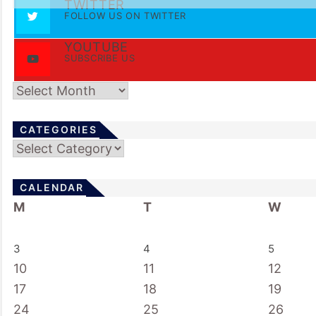
TWITTER
FOLLOW US ON TWITTER
YOUTUBE
SUBSCRIBE US
Archives
CATEGORIES
Categories
CALENDAR
M
T
W
3
4
5
10
11
12
17
18
19
24
25
26