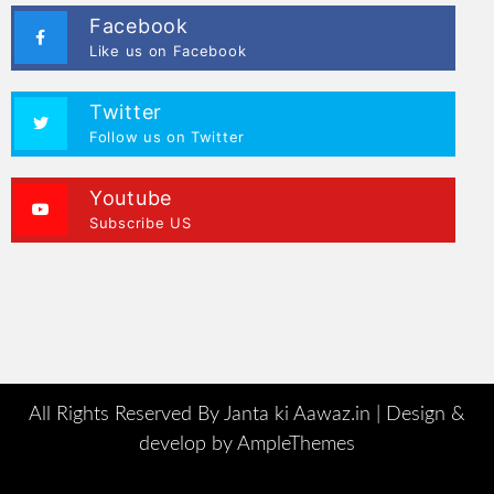
Facebook
Like us on Facebook
Twitter
Follow us on Twitter
Youtube
Subscribe US
All Rights Reserved By Janta ki Aawaz.in |
Design &
develop by AmpleThemes