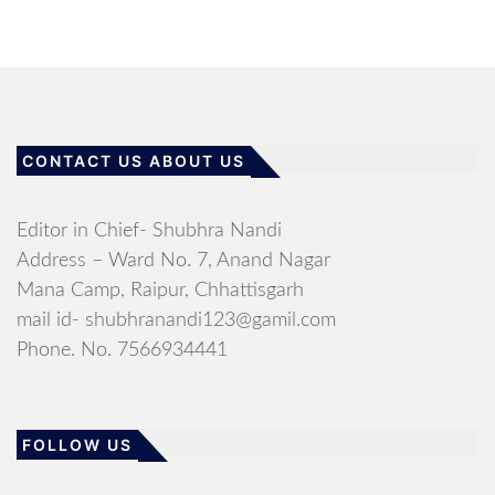
CONTACT US ABOUT US
Editor in Chief- Shubhra Nandi
Address – Ward No. 7, Anand Nagar
Mana Camp, Raipur, Chhattisgarh
mail id- shubhranandi123@gamil.com
Phone. No. 7566934441
FOLLOW US