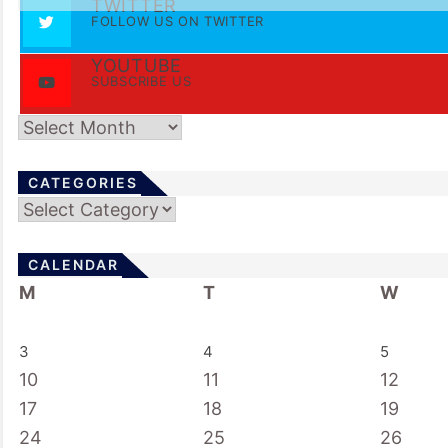
TWITTER
FOLLOW US ON TWITTER
YOUTUBE
SUBSCRIBE US
Archives
CATEGORIES
Categories
CALENDAR
M
T
W
3
4
5
10
11
12
17
18
19
24
25
26