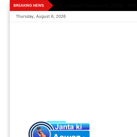
Skip
CG Cabinet Decisions 2026 : साय कैबिन
BREAKING NEWS
to
Thursday, August 6, 2026
content