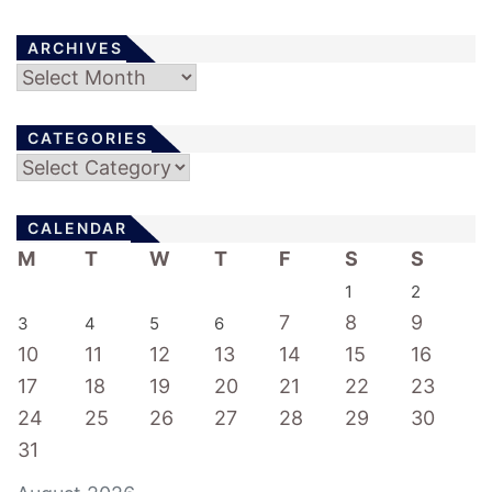
n
ARCHIVES
Archives
CATEGORIES
Categories
CALENDAR
M
T
W
T
F
S
S
1
2
7
8
9
3
4
5
6
10
11
12
13
14
15
16
17
18
19
20
21
22
23
24
25
26
27
28
29
30
31