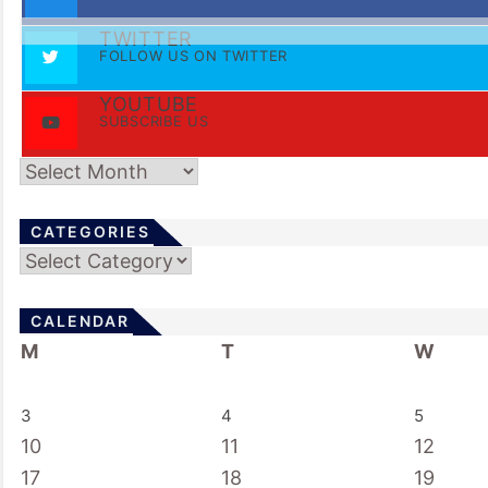
TWITTER
FOLLOW US ON TWITTER
YOUTUBE
SUBSCRIBE US
Archives
CATEGORIES
Categories
CALENDAR
M
T
W
3
4
5
10
11
12
17
18
19