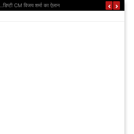
…डिप्टी CM विजय शर्मा का ऐलान