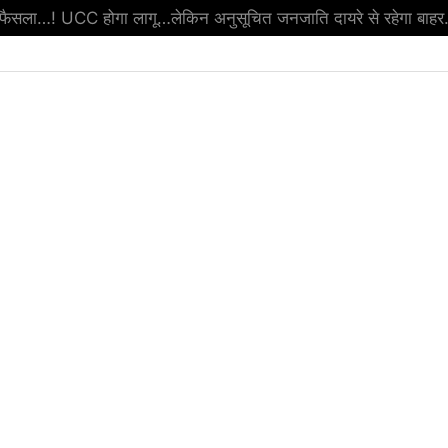
ा फैसला…! UCC होगा लागू…लेकिन अनुसूचित जनजाति दायरे से रहेगा बाहर