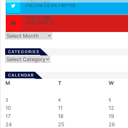
TWITTER
FOLLOW US ON TWITTER
YOUTUBE
SUBSCRIBE US
Archives
CATEGORIES
Categories
CALENDAR
M
T
W
3
4
5
10
11
12
17
18
19
24
25
26