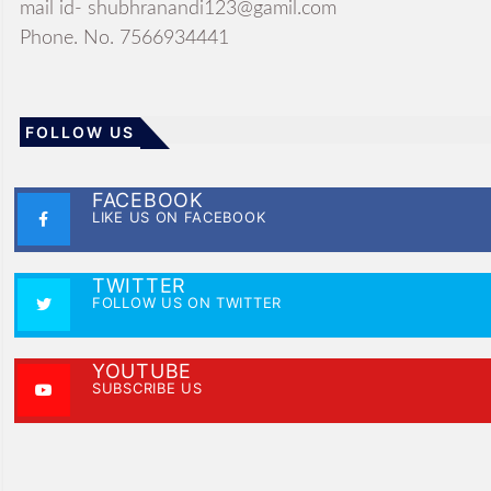
mail id- shubhranandi123@gamil.com
Phone. No. 7566934441
FOLLOW US
FACEBOOK
LIKE US ON FACEBOOK
TWITTER
FOLLOW US ON TWITTER
YOUTUBE
SUBSCRIBE US