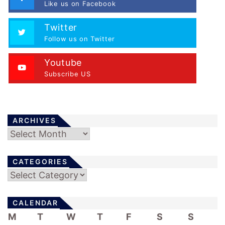
Like us on Facebook
Twitter
Follow us on Twitter
Youtube
Subscribe US
ARCHIVES
Archives
CATEGORIES
Categories
CALENDAR
M
T
W
T
F
S
S