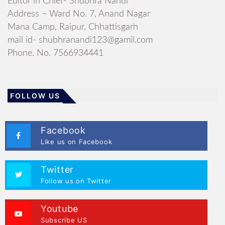
Editor in Chief- Shubhra Nandi
Address – Ward No. 7, Anand Nagar
Mana Camp, Raipur, Chhattisgarh
mail id- shubhranandi123@gamil.com
Phone. No. 7566934441
FOLLOW US
Facebook
Like us on Facebook
Twitter
Follow us on Twitter
Youtube
Subscribe US