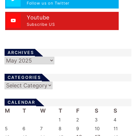
Follow us on Twitter
Youtube
Subscribe US
ARCHIVES
Archives
CATEGORIES
Categories
CALENDAR
M
T
W
T
F
S
S
1
2
3
4
5
6
7
8
9
10
11