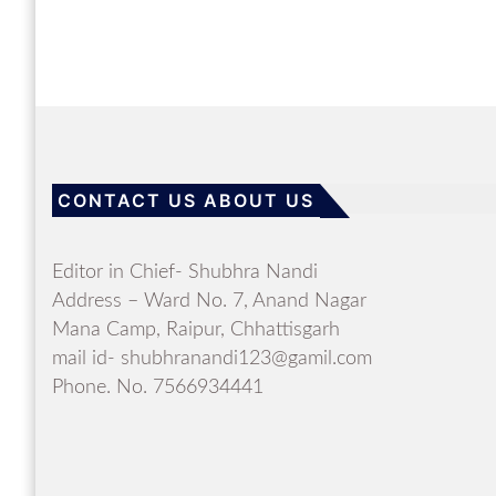
CONTACT US ABOUT US
Editor in Chief- Shubhra Nandi
Address – Ward No. 7, Anand Nagar
Mana Camp, Raipur, Chhattisgarh
mail id- shubhranandi123@gamil.com
Phone. No. 7566934441