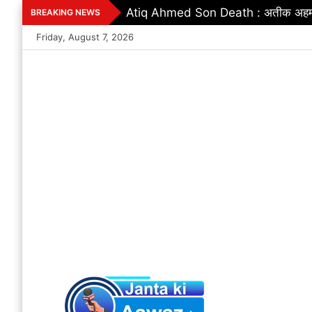
Skip
Atiq Ahmed Son Death : अतीक अहमद के छो
BREAKING NEWS
to
Friday, August 7, 2026
content