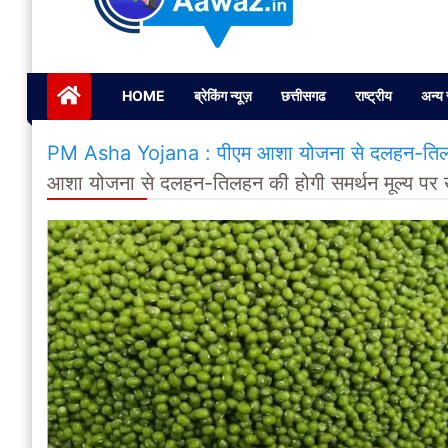
Janta ki Aawaz
Just another My Blog site
HOME
ब्रेकिंग न्यूज़
छत्तीसगढ
राष्ट्रीय
अन्य 
PM Asha Yojana : पीएम आशा योजना से दलहन-तिलहन क
आशा योजना से दलहन-तिलहन की होगी समर्थन मूल्य पर 