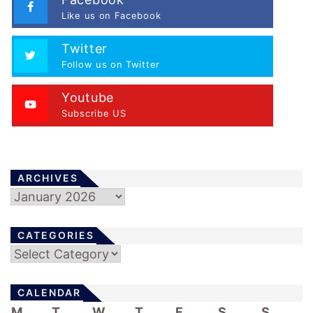
a
Like us on Facebook
g
i
Twitter
n
Follow us on Twitter
a
t
Youtube
Subscribe US
i
o
n
ARCHIVES
Archives
CATEGORIES
Categories
CALENDAR
M
T
W
T
F
S
S