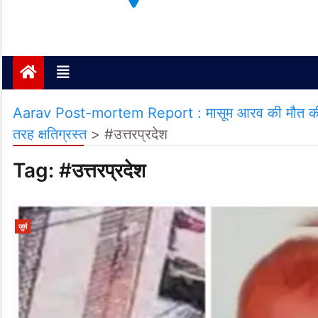
Janta ki Aawaz
Just another My Blog site
Aarav Post-mortem Report : मासूम आरव की मौत की पोस्टम
तरह क्षतिग्रस्त
>
#उत्तरप्रदेश
Tag:
#उत्तरप्रदेश
जुर्म