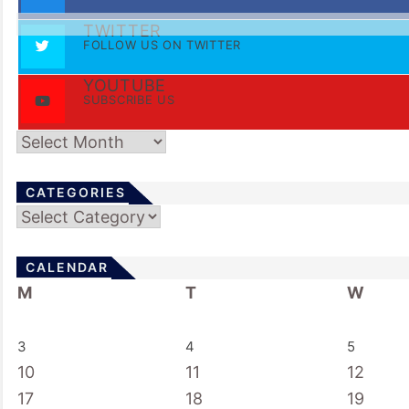
TWITTER
FOLLOW US ON TWITTER
YOUTUBE
SUBSCRIBE US
Archives
CATEGORIES
Categories
CALENDAR
M
T
W
3
4
5
10
11
12
17
18
19