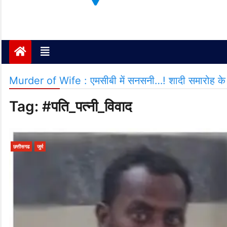
Janta ki Aawaz
Just another My Blog site
Murder of Wife : एमसीबी में सनसनी…! शादी समारोह के वि
Tag:
#पति_पत्नी_विवाद
छत्तीसगढ
जुर्म