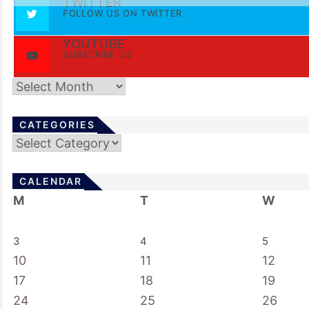
TWITTER
FOLLOW US ON TWITTER
YOUTUBE
SUBSCRIBE US
Archives
CATEGORIES
Categories
CALENDAR
M
T
W
3
4
5
10
11
12
17
18
19
24
25
26