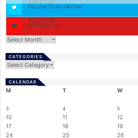
TWITTER
FOLLOW US ON TWITTER
YOUTUBE
SUBSCRIBE US
Archives
CATEGORIES
Categories
CALENDAR
M
T
W
3
4
5
10
11
12
17
18
19
24
25
26