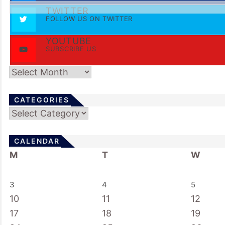
TWITTER
FOLLOW US ON TWITTER
YOUTUBE
SUBSCRIBE US
Archives
CATEGORIES
Categories
CALENDAR
M
T
W
3
4
5
10
11
12
17
18
19