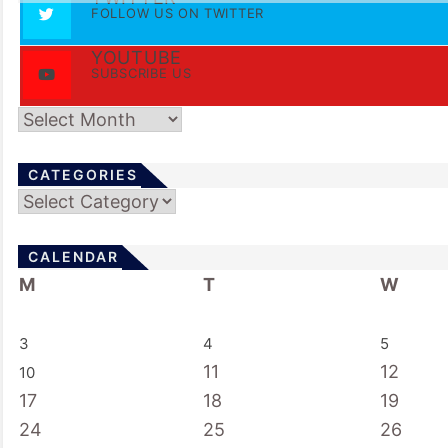
FOLLOW US ON TWITTER
YOUTUBE
SUBSCRIBE US
Archives
CATEGORIES
Categories
CALENDAR
M
T
W
3
4
5
11
12
10
17
18
19
24
25
26