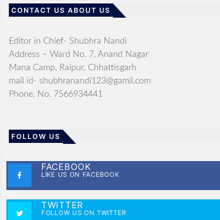
CONTACT US ABOUT US
Editor in Chief- Shubhra Nandi
Address – Ward No. 7, Anand Nagar
Mana Camp, Raipur, Chhattisgarh
mail id- shubhranandi123@gamil.com
Phone. No. 7566934441
FOLLOW US
FACEBOOK
LIKE US ON FACEBOOK
TWITTER
FOLLOW US ON TWITTER