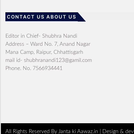
CONTACT US ABOUT US
Editor in Chief- Shubhra Nandi
Address – Ward No. 7, Anand Nagar
Mana Camp, Raipur, Chhattisgarh
mail id- shubhranandi123@gamil.com
Phone. No. 7566934441
All Rights Reserved By Janta ki Aawaz.in |
Design & dev