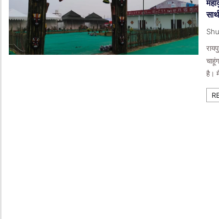
महाक
सार
Shu
राय
चाहू
है। म
R