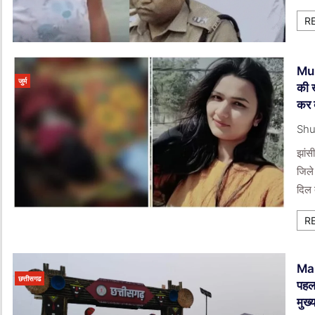
R
Mur
जुर्म
की 
कर 
Shu
झांस
जिले
दिल 
R
Mah
छत्तीसगढ
पहल
मुख्