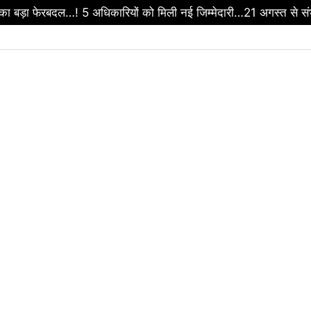
ा बड़ा फेरबदल…! 5 अधिकारियों को मिली नई जिम्मेदारी…21 अगस्त से सं