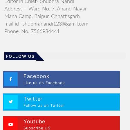
Editor in Chief- Shubhra Nandi
Address – Ward No. 7, Anand Nagar
Mana Camp, Raipur, Chhattisgarh
mail id- shubhranandi123@gamil.com
Phone. No. 7566934441
FOLLOW US
Facebook
Like us on Facebook
Twitter
Follow us on Twitter
Youtube
Subscribe US