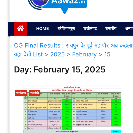
Janta ki Aawaz
Just another My Blog site
HOME
ब्रेकिंग न्यूज़
छत्तीसगढ
राष्ट्रीय
अन्य 
CG Final Results : रायपुर के पूर्व महापौर अब कहला
यहां देखें List
>
2025
>
February
>
15
Day:
February 15, 2025
छत्तीसगढ
राजनीति