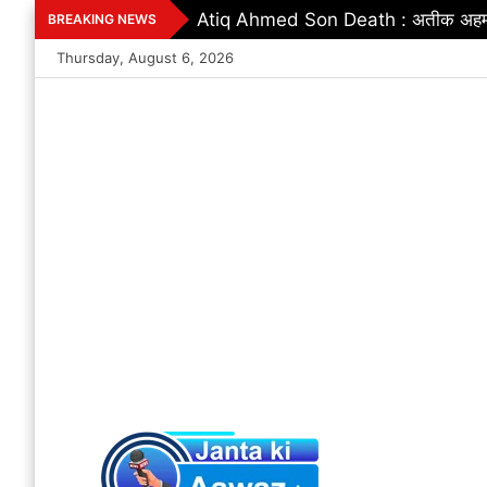
Skip
Atiq Ahmed Son Death : अतीक अहमद के छो
BREAKING NEWS
to
Thursday, August 6, 2026
content