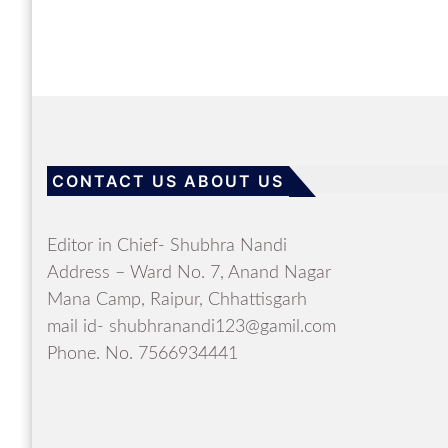
CONTACT US ABOUT US
Editor in Chief- Shubhra Nandi
Address – Ward No. 7, Anand Nagar
Mana Camp, Raipur, Chhattisgarh
mail id- shubhranandi123@gamil.com
Phone. No. 7566934441