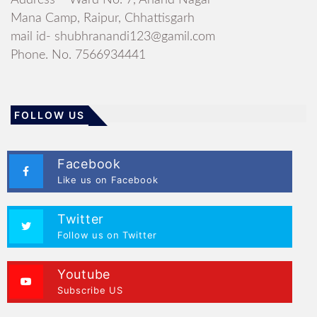
Address – Ward No. 7, Anand Nagar
Mana Camp, Raipur, Chhattisgarh
mail id- shubhranandi123@gamil.com
Phone. No. 7566934441
FOLLOW US
Facebook
Like us on Facebook
Twitter
Follow us on Twitter
Youtube
Subscribe US