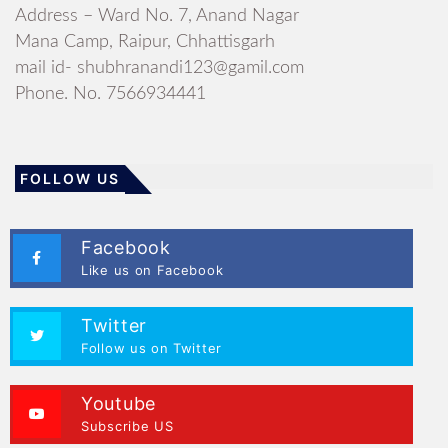
Address – Ward No. 7, Anand Nagar
Mana Camp, Raipur, Chhattisgarh
mail id- shubhranandi123@gamil.com
Phone. No. 7566934441
FOLLOW US
Facebook
Like us on Facebook
Twitter
Follow us on Twitter
Youtube
Subscribe US