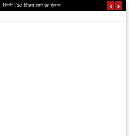
…डिप्टी CM विजय शर्मा का ऐलान