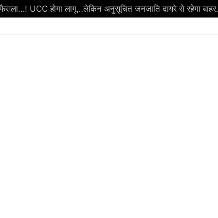
ा फैसला…! UCC होगा लागू…लेकिन अनुसूचित जनजाति दायरे से रहेगा बाहर