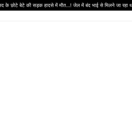
ड़बड़ी पर सरकार का बड़ा एक्शन…! 2 आबकारी उपनिरीक्षक निलंबित…धमतर