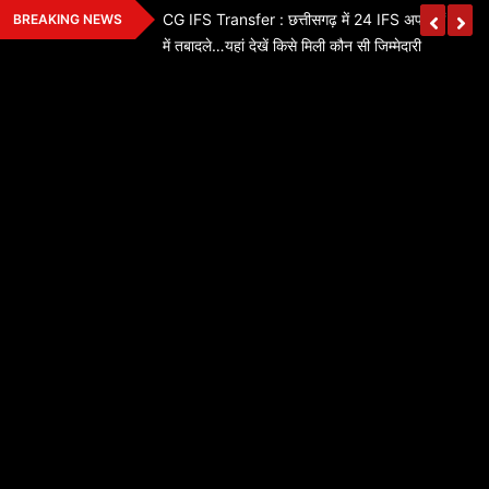
Skip
ी जगह पति नहीं संभाल
CG IFS Transfer : छत्तीसगढ़ में 24 IFS अफसरों का बड
BREAKING NEWS
to
धिसूचना जारी यहां देखें
में तबादले…यहां देखें किसे मिली कौन सी जिम्मेदारी
content