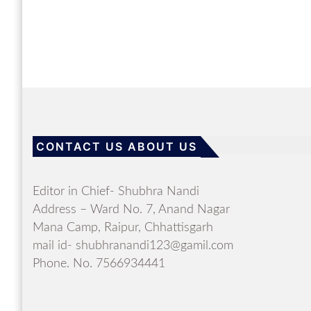
CONTACT US ABOUT US
Editor in Chief- Shubhra Nandi
Address – Ward No. 7, Anand Nagar
Mana Camp, Raipur, Chhattisgarh
mail id- shubhranandi123@gamil.com
Phone. No. 7566934441