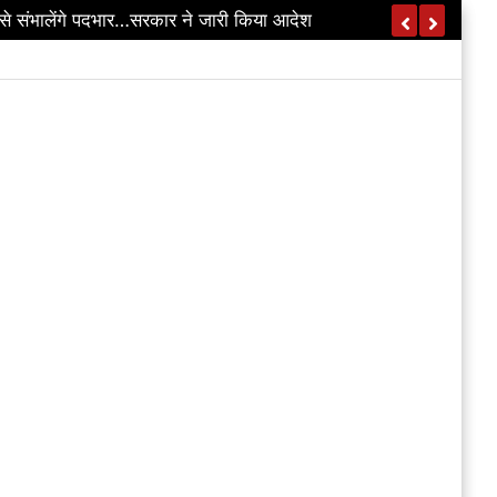
े संभालेंगे पदभार…सरकार ने जारी किया आदेश