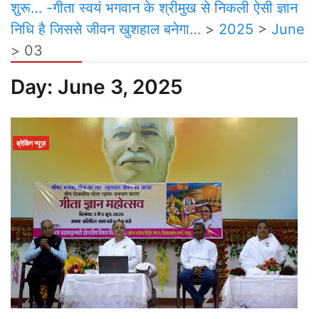
शुरू… -गीता स्वयं भगवान के श्रीमुख से निकली ऐसी ज्ञान
निधि है जिससे जीवन खुशहाल बनेगा…
>
2025
>
June
>
03
Day:
June 3, 2025
ब्रेकिंग न्यूज़