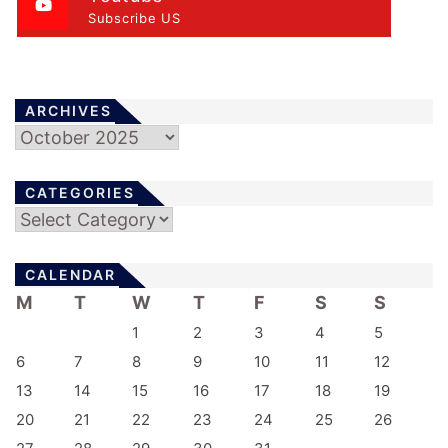
t
Subscribe US
i
o
n
ARCHIVES
Archives
CATEGORIES
Categories
CALENDAR
M
T
W
T
F
S
S
1
2
3
4
5
6
7
8
9
10
11
12
13
14
15
16
17
18
19
20
21
22
23
24
25
26