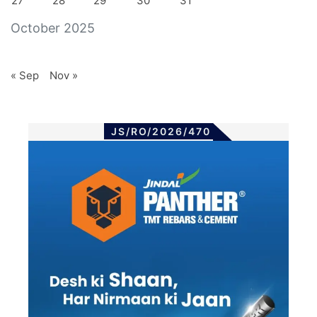
27
28
29
30
31
October 2025
« Sep
Nov »
JS/RO/2026/470