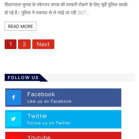
विधानसभा चुनाव के मद्देनजर शराब की तस्करी रोकने के लिए यूपी पुलिस सतर्क
हो गई है। पुलिस ने मकसद से ले जाई जा रही 387…
READ MORE
P
1
2
Next
o
s
t
s
FOLLOW US
p
a
Facebook
Like us on Facebook
g
i
Twitter
n
Follow us on Twitter
a
Youtube