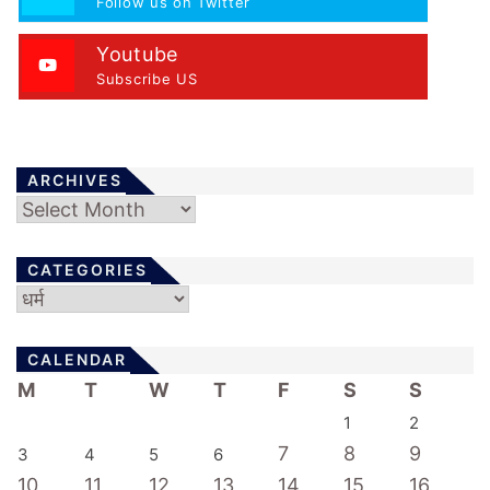
Follow us on Twitter
a
t
Youtube
Subscribe US
i
o
n
ARCHIVES
Archives
CATEGORIES
Categories
CALENDAR
M
T
W
T
F
S
S
1
2
7
8
9
3
4
5
6
10
11
12
13
14
15
16