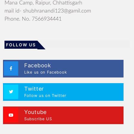
Mana Camp, Raipur, Chhattisgarh
mail id- shubhranandi123@gamil.com
Phone. No. 7566934441
FOLLOW US
Facebook
Like us on Facebook
Twitter
Follow us on Twitter
Youtube
Subscribe US