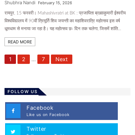
Shubhra Nandi
February 15, 2026
रायपुर, 15 फरवरी। Mahashivratri at BK : प्रजापिता ब्रह्माकुमारी ईश्वरीय
विश्वविद्यालय में 90वीं त्रिमूर्ति शिव जयन्ती का महाशिवरात्रि महोत्सव इस वर्ष
धूमधाम से मनाया जा रहा है। यह महोत्सव छः दिन तक चलेगा, जिसमें शांति…
READ MORE
P
1
2
…
7
Next
o
s
t
s
FOLLOW US
p
a
Facebook
Like us on Facebook
g
i
Twitter
n