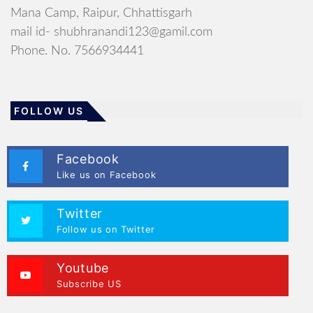
Mana Camp, Raipur, Chhattisgarh
mail id- shubhranandi123@gamil.com
Phone. No. 7566934441
FOLLOW US
Facebook
Like us on Facebook
Twitter
Follow us on Twitter
Youtube
Subscribe US