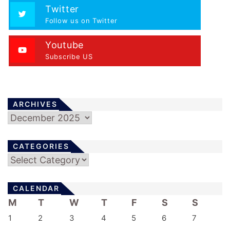
i
Twitter
n
Follow us on Twitter
a
t
Youtube
Subscribe US
i
o
n
ARCHIVES
Archives
CATEGORIES
Categories
CALENDAR
M
T
W
T
F
S
S
1
2
3
4
5
6
7