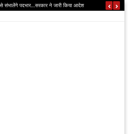
े संभालेंगे पदभार…सरकार ने जारी किया आदेश