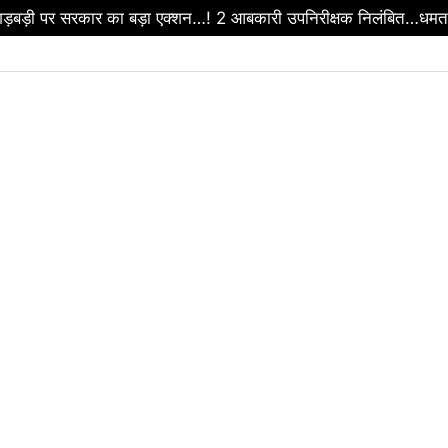
ड़बड़ी पर सरकार का बड़ा एक्शन…! 2 आबकारी उपनिरीक्षक निलंबित…धमतर