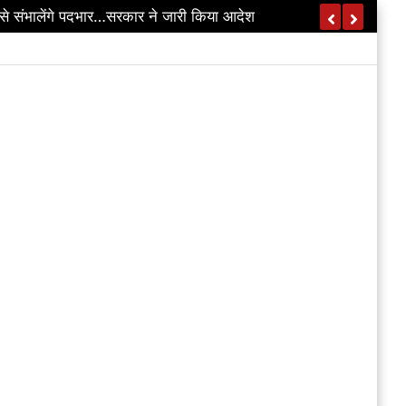
…डिप्टी CM विजय शर्मा का ऐलान