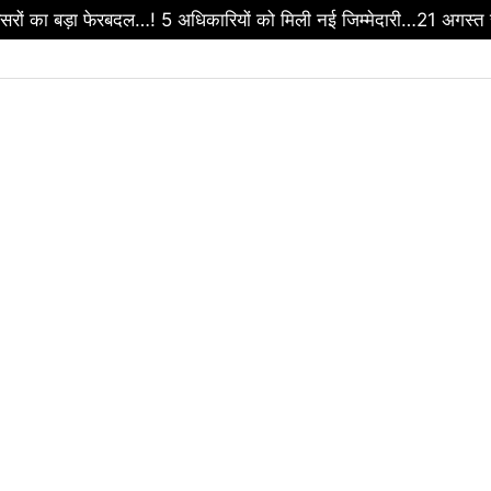
ा फैसला…! UCC होगा लागू…लेकिन अनुसूचित जनजाति दायरे से रहेगा बाहर