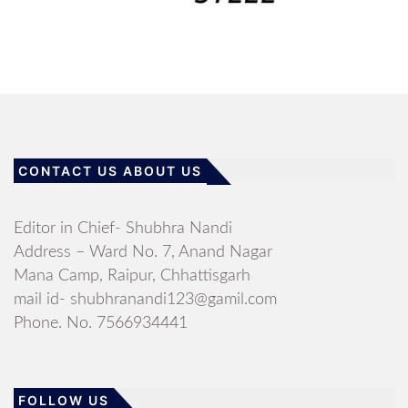
CONTACT US ABOUT US
Editor in Chief- Shubhra Nandi
Address – Ward No. 7, Anand Nagar
Mana Camp, Raipur, Chhattisgarh
mail id- shubhranandi123@gamil.com
Phone. No. 7566934441
FOLLOW US