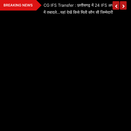
Skip
ी जगह पति नहीं संभाल
CG IFS Transfer : छत्तीसगढ़ में 24 IFS अफसरों का बड
BREAKING NEWS
to
धिसूचना जारी यहां देखें
में तबादले…यहां देखें किसे मिली कौन सी जिम्मेदारी
content