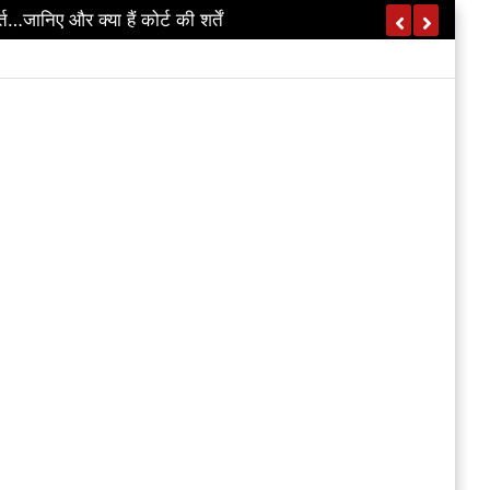
र ग्रामीण सड़कों को बड़ी सौगात…जानिए किसे क्या मिला