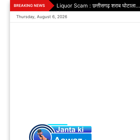
Skip
CG Cabinet Decisions 2026 : साय कैबिन
BREAKING NEWS
to
Thursday, August 6, 2026
content