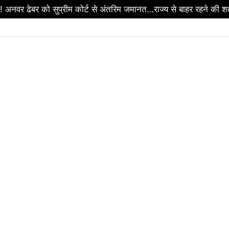
ेट के 7 बड़े फैसले…! ₹500 करोड़ AI मिशन को मंजूरी…BEML प्लांट औ