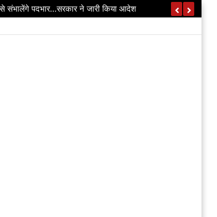
े संभालेंगे पदभार…सरकार ने जारी किया आदेश