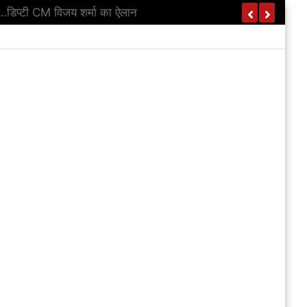
…डिप्टी CM विजय शर्मा का ऐलान