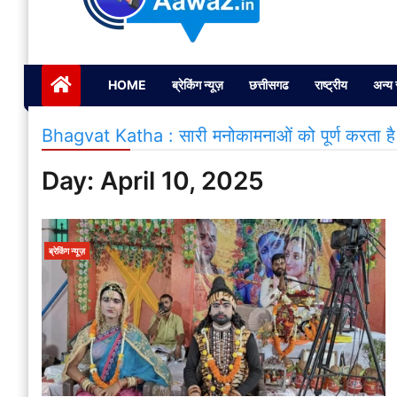
Janta ki Aawaz
Just another My Blog site
HOME
ब्रेकिंग न्यूज़
छत्तीसगढ
राष्ट्रीय
अन्य 
Bhagvat Katha : सारी मनोकामनाओं को पूर्ण करता है 
Day:
April 10, 2025
ब्रेकिंग न्यूज़