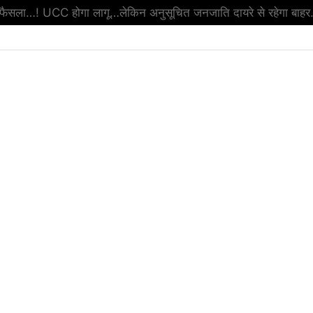
ा फैसला…! UCC होगा लागू…लेकिन अनुसूचित जनजाति दायरे से रहेगा बाहर