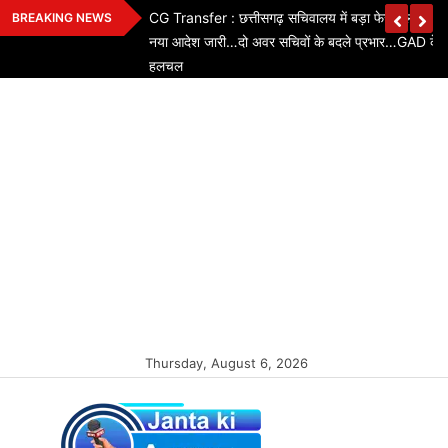
Skip
े फैसले…! ₹500 करोड़
CG Transfer : छत्तीसगढ़ सचिवालय में बड़ा फेरबदल…! साम
BREAKING NEWS
to
़ी सौगात…जानिए किसे
नया आदेश जारी…दो अवर सचिवों के बदले प्रभार…GAD के आद
content
हलचल
Thursday, August 6, 2026