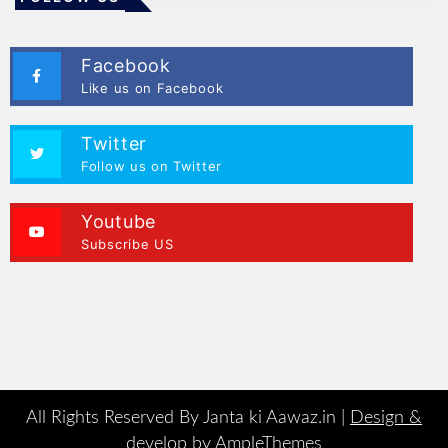
Facebook
Like us on Facebook
Twitter
Follow us on Twitter
Youtube
Subscribe US
All Rights Reserved By Janta ki Aawaz.in |
Design &
develop by AmpleThemes