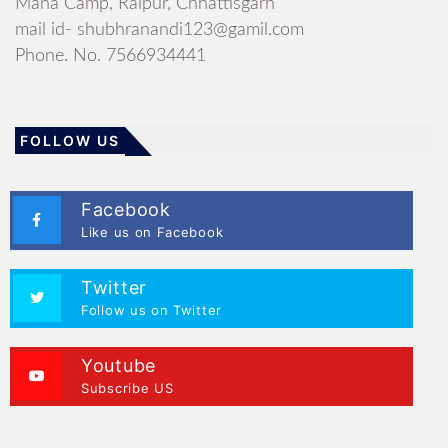
Mana Camp, Raipur, Chhattisgarh
mail id- shubhranandi123@gamil.com
Phone. No. 7566934441
FOLLOW US
Facebook
Like us on Facebook
Twitter
Follow us on Twitter
Youtube
Subscribe US