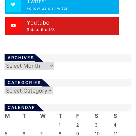
Twitter
Follow us on Twitter
Youtube
Subscribe US
ARCHIVES
Archives
CATEGORIES
Categories
CALENDAR
M
T
W
T
F
S
S
1
2
3
4
5
6
7
8
9
10
11