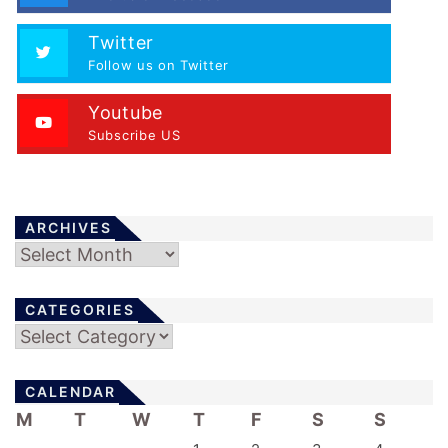
Twitter
Follow us on Twitter
Youtube
Subscribe US
ARCHIVES
Archives
CATEGORIES
Categories
CALENDAR
M
T
W
T
F
S
S