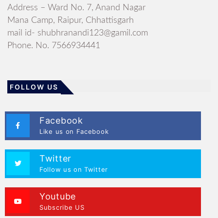
Address – Ward No. 7, Anand Nagar
Mana Camp, Raipur, Chhattisgarh
mail id- shubhranandi123@gamil.com
Phone. No. 7566934441
FOLLOW US
Facebook
Like us on Facebook
Twitter
Follow us on Twitter
Youtube
Subscribe US