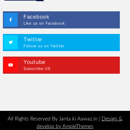
Facebook
Like us on Facebook
Twitter
Follow us on Twitter
Youtube
Subscribe US
All Rights Reserved By Janta ki Aawaz.in |
Design &
develop by AmpleThemes