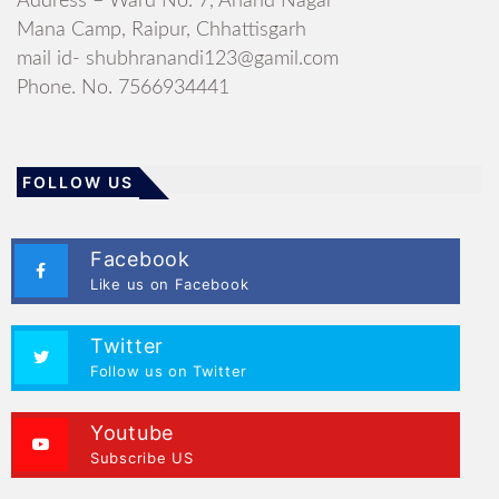
Address – Ward No. 7, Anand Nagar
Mana Camp, Raipur, Chhattisgarh
mail id- shubhranandi123@gamil.com
Phone. No. 7566934441
FOLLOW US
Facebook
Like us on Facebook
Twitter
Follow us on Twitter
Youtube
Subscribe US