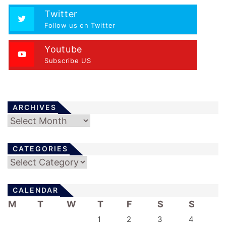
Twitter
Follow us on Twitter
Youtube
Subscribe US
ARCHIVES
Archives
CATEGORIES
Categories
CALENDAR
M
T
W
T
F
S
S
1
2
3
4