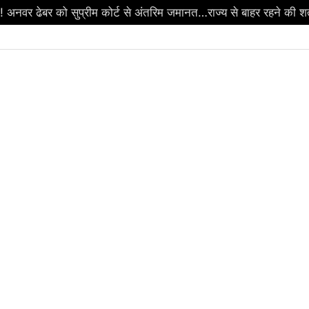
वर ढेबर को सुप्रीम कोर्ट से अंतरिम जमानत…राज्य से बाहर रहने की शर्त…ज