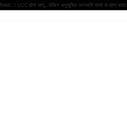
ा फैसला…! UCC होगा लागू…लेकिन अनुसूचित जनजाति दायरे से रहेगा बाहर