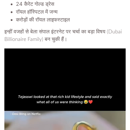
24 कैरेट गोल्ड ड्रेस
रॉयल हॉस्पिटल में जन्म
करोड़ों की रॉयल लाइफस्टाइल
इन्हीं वजहों से बेला संपाल इंटरनेट पर चर्चा का बड़ा विषय (Dubai
Billionaire Family) बन चुकी हैं।