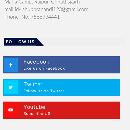
Mana Camp, Raipur, Chhattisgarh
mail id- shubhranandi123@gamil.com
Phone. No. 7566934441
FOLLOW US
Facebook
Like us on Facebook
Twitter
Follow us on Twitter
Youtube
Subscribe US