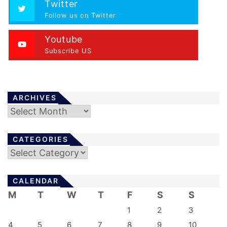
Twitter
Follow us on Twitter
Youtube
Subscribe US
ARCHIVES
Archives
CATEGORIES
Categories
CALENDAR
M
T
W
T
F
S
S
1
2
3
4
5
6
7
8
9
10