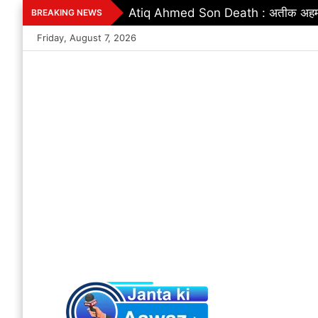
Skip
Atiq Ahmed Son Death : अतीक अहमद के छो
BREAKING NEWS
to
Friday, August 7, 2026
content