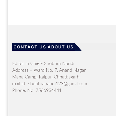
CONTACT US ABOUT US
Editor in Chief- Shubhra Nandi
Address – Ward No. 7, Anand Nagar
Mana Camp, Raipur, Chhattisgarh
mail id- shubhranandi123@gamil.com
Phone. No. 7566934441