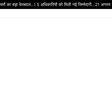
ा फैसला…! UCC होगा लागू…लेकिन अनुसूचित जनजाति दायरे से रहेगा बाहर