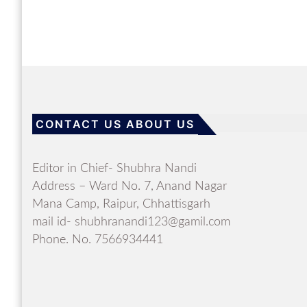
CONTACT US ABOUT US
Editor in Chief- Shubhra Nandi
Address – Ward No. 7, Anand Nagar
Mana Camp, Raipur, Chhattisgarh
mail id- shubhranandi123@gamil.com
Phone. No. 7566934441