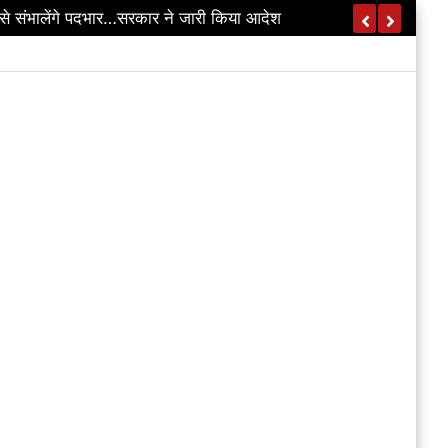
…डिप्टी CM विजय शर्मा का ऐलान