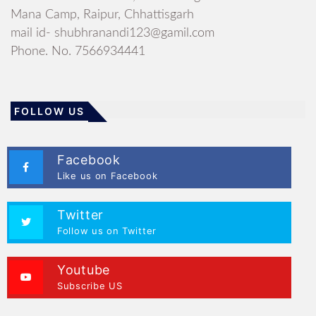
Mana Camp, Raipur, Chhattisgarh
mail id- shubhranandi123@gamil.com
Phone. No. 7566934441
FOLLOW US
Facebook
Like us on Facebook
Twitter
Follow us on Twitter
Youtube
Subscribe US